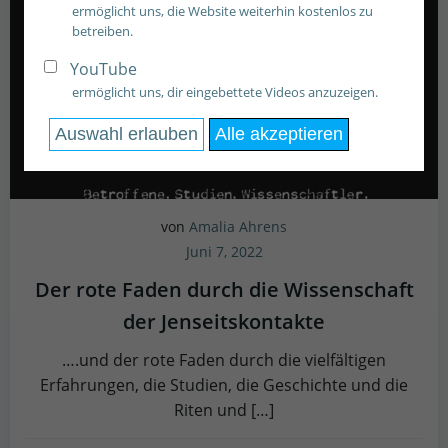
ermöglicht uns, die Website weiterhin kostenlos zu
betreiben.
YouTube
ermöglicht uns, dir eingebettete Videos anzuzeigen.
Auswahl erlauben
Alle akzeptieren
von
Amalia Ahrens
Juni 7, 2022
Der rote Faden durch die Wissenschaft
der Jenseitskontakte
….und der rote Faden durch die vielfältigen
Erfahrungen, die Studien, die Geschichte und die
Riten und […]