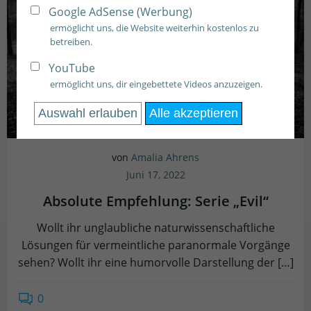
Google AdSense (Werbung)
ermöglicht uns, die Website weiterhin kostenlos zu
betreiben.
YouTube
ermöglicht uns, dir eingebettete Videos anzuzeigen.
Auswahl erlauben
Alle akzeptieren
von
Amalia Ahrens
Juni 17, 2022
Absolute Empfehlung: Serie „Evil“
Wollt ihr unglaubliche naturwissenschaftliche
Lösungen für vermeintliche paranormale Vorgänge
sehen? Wollt ihr eine humorvolle Darstellung der […]
0