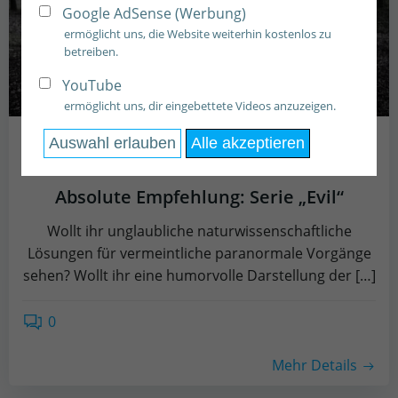
Google AdSense (Werbung)
ermöglicht uns, die Website weiterhin kostenlos zu
betreiben.
YouTube
ermöglicht uns, dir eingebettete Videos anzuzeigen.
von
Amalia Ahrens
Auswahl erlauben
Alle akzeptieren
Juni 17, 2022
Absolute Empfehlung: Serie „Evil“
Wollt ihr unglaubliche naturwissenschaftliche
Lösungen für vermeintliche paranormale Vorgänge
sehen? Wollt ihr eine humorvolle Darstellung der […]
0
Mehr Details