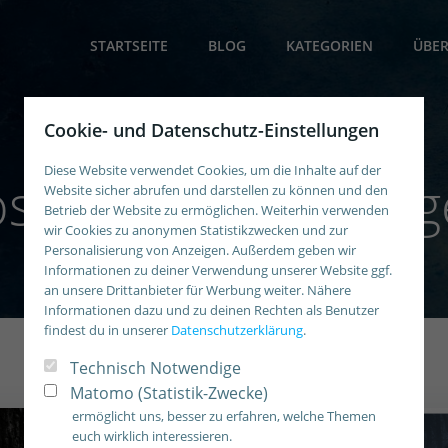
STARTSEITE
BLOG
KATEGORIEN
ÜBER
Cookie- und Datenschutz-Einstellungen
Diese Website verwendet Cookies, um die Inhalte auf der
sts in Empfehlun
Website sicher abrufen und darstellen zu können und den
Betrieb der Website zu ermöglichen. Weiterhin verwenden
wir Cookies zu anonymen Statistikzwecken und zur
Personalisierung von Anzeigen. Außerdem geben wir
Informationen zu deiner Verwendung unserer Website ggf.
an unsere Drittanbieter für Werbung weiter. Nähere
Informationen dazu und zu deinen Rechten als Benutzer
findest du in unserer
Datenschutzerklärung
.
Technisch Notwendige
Matomo (Statistik-Zwecke)
ermöglicht uns, besser zu erfahren, welche Themen
euch wirklich interessieren.