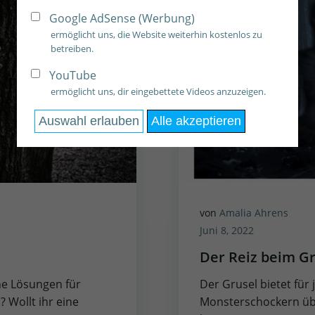
Google AdSense (Werbung)
ermöglicht uns, die Website weiterhin kostenlos zu
betreiben.
YouTube
ermöglicht uns, dir eingebettete Videos anzuzeigen.
Auswahl erlauben
Alle akzeptieren
von
Amalia Ahrens
Juni 8, 2022
Der Reiz beim G
he Lösungen für
Der Grusel bietet für
 Wollt ihr eine
Monsterschockern üb